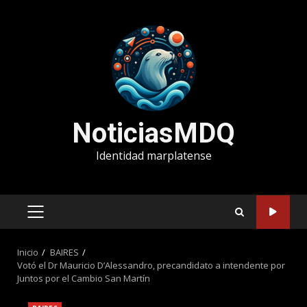
Saltar
al
contenido
NoticiasMDQ
Identidad marplatense
MENÚ
PRINCIPAL
Inicio
BAIRES
Votó el Dr Mauricio D’Alessandro, precandidato a intendente por
Juntos por el Cambio San Martín