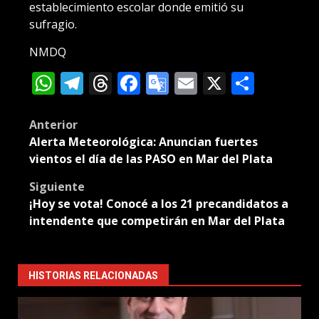
establecimiento escolar donde emitió su
sufragio.
NMDQ
WhatsApp
Telegram
Threads
Facebook
Google
Email
X
Compa
Translate
Post
Anterior
Alerta Meteorológica: Anuncian fuertes
navigation
vientos el día de las PASO en Mar del Plata
Siguiente
¡Hoy se vota! Conocé a los 21 precandidatos a
intendente que competirán en Mar del Plata
HISTORIAS RELACIONADAS