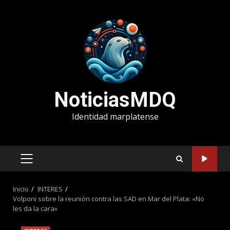
Saltar
al
contenido
NoticiasMDQ
Identidad marplatense
MENÚ
PRINCIPAL
Inicio
INTERES
Volponi sobre la reunión contra las SAD en Mar del Plata: «No
les da la cara»