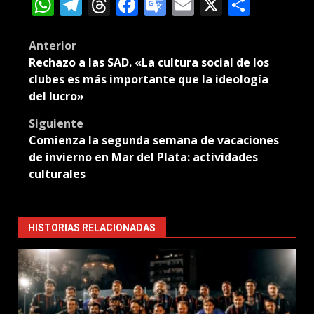
WhatsApp
Telegram
Threads
Facebook
Google
Email
X
Compa
Translate
Post
Anterior
Rechazo a las SAD. «La cultura social de los
navigation
clubes es más importante que la ideología
del lucro»
Siguiente
Comienza la segunda semana de vacaciones
de invierno en Mar del Plata: actividades
culturales
HISTORIAS RELACIONADAS