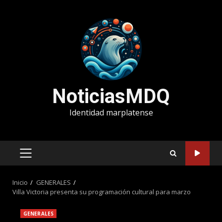
Saltar
al
contenido
NoticiasMDQ
Identidad marplatense
MENÚ
PRINCIPAL
Inicio
GENERALES
Villa Victoria presenta su programación cultural para marzo
GENERALES