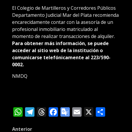
El Colegio de Martilleros y Corredores Públicos
Departamento Judicial Mar del Plata recomienda
encarecidamente contar con la asesoría de un
profesional inmobiliario matriculado al
momento de realizar transacciones de alquiler.
Para obtener más información, se puede
acceder al sitio web de la institución o
comunicarse telefónicamente al 223/590-
0002.
NMDQ
WhatsApp
Telegram
Threads
Facebook
Google
Email
X
Compa
Translate
Post
Anterior