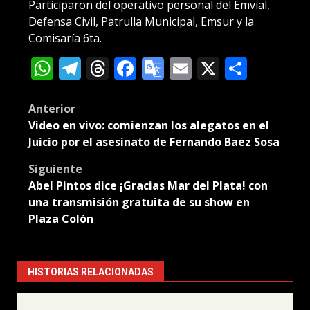
Participaron del operativo personal del Emvial,
Defensa Civil, Patrulla Municipal, Emsur y la
Comisaría 6ta.
WhatsApp
Telegram
Threads
Facebook
Google
Email
X
Compa
Translate
Post
Anterior
Video en vivo: comienzan los alegatos en el
navigation
Juicio por el asesinato de Fernando Baez Sosa
Siguiente
Abel Pintos dice ¡Gracias Mar del Plata! con
una transmisión gratuita de su show en
Plaza Colón
HISTORIAS RELACIONADAS