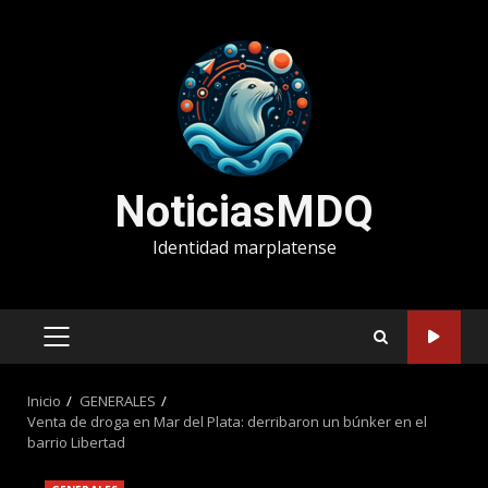
Saltar
al
contenido
NoticiasMDQ
Identidad marplatense
MENÚ
PRINCIPAL
Inicio
GENERALES
Venta de droga en Mar del Plata: derribaron un búnker en el
barrio Libertad