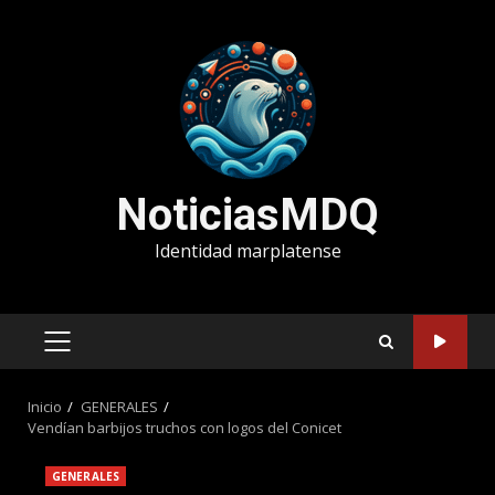
Saltar
al
contenido
NoticiasMDQ
Identidad marplatense
MENÚ
PRINCIPAL
Inicio
GENERALES
Vendían barbijos truchos con logos del Conicet
GENERALES