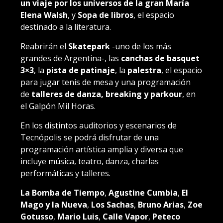
un viaje por los universos de la gran María
Elena Walsh
, y
Sopa de libros
, el espacio
destinado a la literatura.
Reabrirán el
Skatepark
-uno de los más
grandes de Argentina-, las
canchas de basquet
3×3
, la
pista de patinaje
, la
palestra
, el espacio
para jugar tenis de mesa y una programación
de
talleres de danza, breaking y parkour
, en
el Galpón Mil Horas.
En los distintos auditorios y escenarios de
Tecnópolis se podrá disfrutar de una
programación artística amplia y diversa que
incluye música, teatro, danza, charlas
performáticas y talleres.
La Bomba de Tiempo
,
Agustine Cumbia
,
El
Mago y la Nueva
,
Los Sachas
,
Bruno Arias
,
Zoe
Gotusso
,
Mario Luis
,
Calle Vapor
,
Peteco