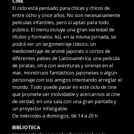
CINE
El ciclo está pensado para chicas y chicos de
entre ocho y once años. No son necesariamente
películas infantiles, pero sí aptas para todo
público. El menú incluye una gran variedad de
títulos y formatos. Así, en la misma jornada, se
podrá ver un largometraje clásico, un
mediometraje de animé japonés o cortos de
diferentes países de Latinoamérica; una película
de piratas, otra con aventuras y sirenas en el
mar, monstruos fantásticos japoneses o algún
personaje con sus amigos intentando arreglar el
mundo. Todo puede pasar en este ciclo de cine
que promete ser inolvidable y acercarnos al cine
de verdad, en una sala con una gran pantalla y
un proyector infatigable.
De miércoles a domingos, de 14 a 20 h
BIBLIOTECA