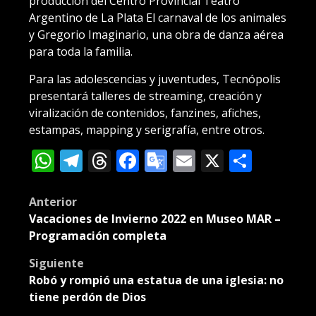
producción del Centro Provincial Teatro
Argentino de La Plata El carnaval de los animales
y Gregorio Imaginario, una obra de danza aérea
para toda la familia.
Para las adolescencias y juventudes, Tecnópolis
presentará talleres de streaming, creación y
viralización de contenidos, fanzines, afiches,
estampas, mapping y serigrafía, entre otros.
WhatsApp
Telegram
Threads
Facebook
Google
Email
X
Compa
Translate
Post
Anterior
Vacaciones de Invierno 2022 en Museo MAR –
navigation
Programación completa
Siguiente
Robó y rompió una estatua de una iglesia: no
tiene perdón de Dios