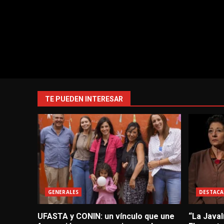
TE PUEDEN INTERESAR
GENERALES
DESTACA
UFASTA y CONIN: un vínculo que une
“La Javal