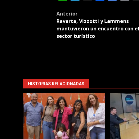
Tran
Post
Anterior
Raverta, Vizzotti y Lammens
navigation
mantuvieron un encuentro con e
sector turístico
HISTORIAS RELACIONADAS