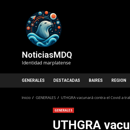
Saltar
al
contenido
NoticiasMDQ
Identidad marplatense
GENERALES
DESTACADAS
BAIRES
REGION
Inicio
GENERALES
UTHGRA vacunará contra el Covid a tr
GENERALES
UTHGRA vacun