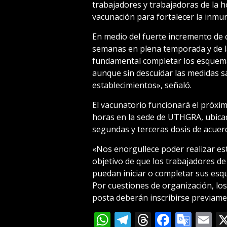
trabajadores y trabajadoras de la h
vacunación para fortalecer la inmuni
En medio del fuerte incremento de 
semanas en plena temporada y de la
fundamental completar los esquema
aunque sin descuidar las medidas s
establecimientos», señaló.
El vacunatorio funcionará el próxim
horas en la sede de UTHGRA, ubicad
segundas y terceras dosis de acuer
«Nos enorgullece poder realizar est
objetivo de que los trabajadores de
puedan iniciar o completar sus esq
Por cuestiones de organización, lo
posta deberán inscribirse previam
WhatsApp
Telegram
Threads
Facebo
Goog
E