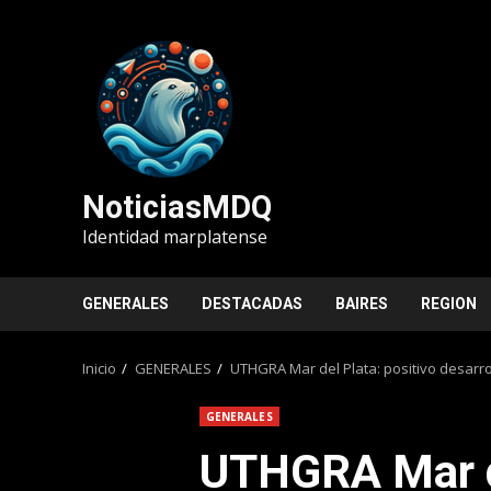
Saltar
al
contenido
NoticiasMDQ
Identidad marplatense
GENERALES
DESTACADAS
BAIRES
REGION
Inicio
GENERALES
UTHGRA Mar del Plata: positivo desarrol
GENERALES
UTHGRA Mar de