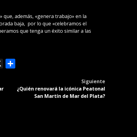
o» que, además, «genera trabajo» en la
orada baja, por lo que «celebramos el
peramos que tenga un éxito similar a las
ok
le
mail
X
Compartir
slate
Siguiente
ar
¿Quién renovará la icónica Peatonal
San Martín de Mar del Plata?