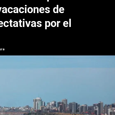
 vacaciones de
ectativas por el
ura