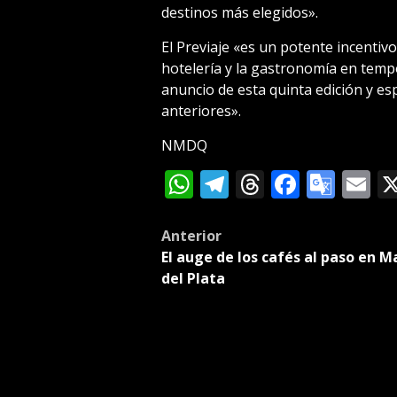
destinos más elegidos».
El Previaje «es un potente incentiv
hotelería y la gastronomía en temp
anuncio de esta quinta edición y es
anteriores».
NMDQ
WhatsApp
Telegram
Threads
Facebo
Goog
E
Tran
Post
Anterior
El auge de los cafés al paso en M
navigation
del Plata