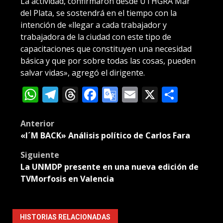
La actividad, confirmaron desde UTHGRA Mar
del Plata, se sostendrá en el tiempo con la
intención de «llegar a cada trabajador y
trabajadora de la ciudad con este tipo de
capacitaciones que constituyen una necesidad
básica y que por sobre todas las cosas, pueden
salvar vidas», agregó el dirigente.
WhatsApp
Telegram
Threads
Facebook
Google
Email
X
Compa
Translate
Post
Anterior
«I´M BACK» Análisis político de Carlos Fara
navigation
Siguiente
La UNMDP presente en una nueva edición de
TVMorfosis en Valencia
HISTORIAS RELACIONADAS