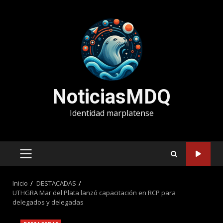
Saltar
al
contenido
NoticiasMDQ
Identidad marplatense
MENÚ
PRINCIPAL
Inicio
DESTACADAS
UTHGRA Mar del Plata lanzó capacitación en RCP para
delegados y delegadas