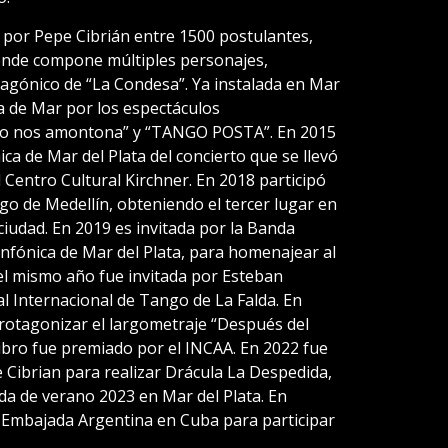
, por Pepe Cibrián entre 1500 postulantes,
donde compone múltiples personajes,
agónico de “La Condesa”. Ya instalada en Mar
la de Mar por los espectáculos
blo nos amontona” y “TANGO POSTA”. En 2015
ica de Mar del Plata del concierto que se llevó
l Centro Cultural Kirchner. En 2018 participó
ngo de Medellín, obteniendo el tercer lugar en
ciudad. En 2019 es invitada por la Banda
infónica de Mar del Plata, para homenajear al
del mismo año fue invitada por Esteban
al Internacional de Tango de La Falda. En
rotagonizar el largometraje “Después del
ibro fue premiado por el INCAA. En 2022 fue
Cibrian para realizar Drácula La Despedida,
da de verano 2023 en Mar del Plata. En
a Embajada Argentina en Cuba para participar
.