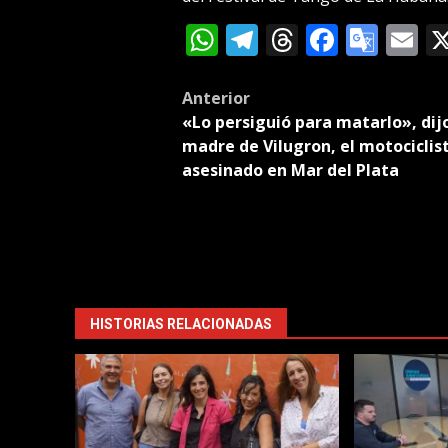
WhatsApp
Telegram
Threads
Facebo
Goog
E
Tran
Post
Anterior
«Lo persiguió para matarlo», dijo
navigation
madre de Vilugron, el motociclis
asesinado en Mar del Plata
HISTORIAS RELACIONADAS