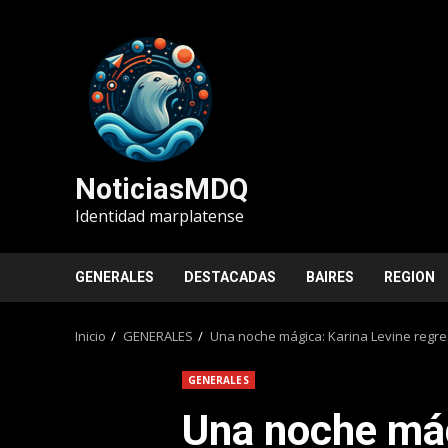
Saltar
al
contenido
NoticiasMDQ
Identidad marplatense
GENERALES
DESTACADAS
BAIRES
REGION
Inicio
GENERALES
Una noche mágica: Karina Levine regre
GENERALES
Una noche mág