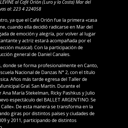
LEVINE al Café Orión (Luro y la Costa) Mar del
rvas al: 223 4 224058
ro, ya que el Café Orión fue la primera «casa
ne, cuando ella decidió radicarse en Mar del
rgada de emoción y alegría, por volver al lugar
 cantante y actriz estará acompañada por el
ección musical). Con la participación de
ucción general de Daniel Canales.
s, donde se forma profesionalmente en Canto,
scuela Nacional de Danzas N° 2, con el título
sica. Años más tarde egresa del Taller de
nicipal Gral. San Martín. Durante el
r Ana María Stekelman, Ricky Pashkus y Julio
 nuevo espectáculo del BALLET ARGENTINO. Se
 Calle». De esta manera se transforma en la
ando giras por distintos países y ciudades de
009 y 2011, participando de distintos
o.