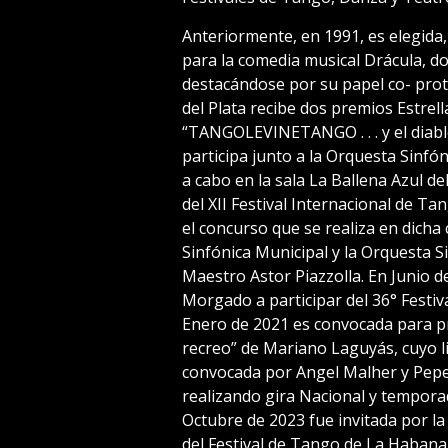
Anteriormente, en 1991, es elegida
para la comedia musical Drácula, 
destacándose por su papel co- prot
del Plata recibe dos premios Estrel
“TANGOLEVINETANGO . . . y el dia
participa junto a la Orquesta Sinfón
a cabo en la sala La Ballena Azul de
del XII Festival Internacional de Ta
el concurso que se realiza en dicha 
Sinfónica Municipal y la Orquesta S
Maestro Astor Piazzolla. En Junio 
Morgado a participar del 36° Festiv
Enero de 2021 es convocada para p
recreo” de Mariano Laguyás, cuyo l
convocada por Angel Malher y Pepe 
realizando gira Nacional y tempora
Octubre de 2023 fue invitada por l
del Festival de Tango de La Habana