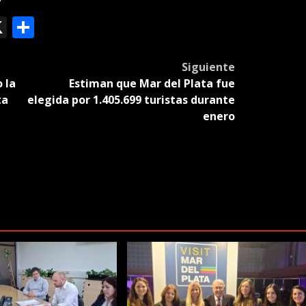
ok
le
mail
X
Compartir
slate
Siguiente
 la
Estiman que Mar del Plata fue
ta
elegida por 1.405.699 turistas durante
enero