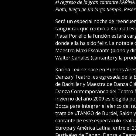
el regreso de la gran cantante KARINA 
Plata, luego de un largo tiempo. Rese
Será un especial noche de reencuent
tanguera» que recibió a Karina Levi
Plata. Por ello la función estará ca
donde ella ha sido feliz. La notable
Maestro Maxi Escalante (piano y dir
Walter Canales (cantante) y la prod
Karina Levine nace en Buenos Aire
Danza y Teatro, es egresada de la E
de Bachiller y Maestra de Danza Clá
Danza Contemporánea del Teatro Mu
invierno del año 2009 es elegida po
Bocca para integrar el elenco del
trata de «TANGO de Burdel, Salón y
cantante de este espectáculo realiz
Europa y América Latina, entre el 2
Festivales de Tango, Danza y Teatr