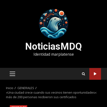
Saltar
al
contenido
NoticiasMDQ
Identidad marplatense
MENÚ
PRINCIPAL
Inicio
GENERALES
«Una ciudad crece cuando sus vecinos tienen oportunidades»:
más de 200 personas recibieron sus certificados