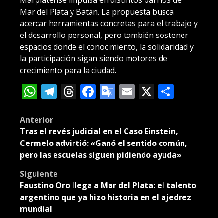
Marplatense impulsa en distintos barrios de
Mar del Plata y Batán. La propuesta busca
acercar herramientas concretas para el trabajo y
el desarrollo personal, pero también sostener
espacios donde el conocimiento, la solidaridad y
la participación sigan siendo motores de
crecimiento para la ciudad.
WhatsApp
Telegram
Threads
Facebook
Google
Email
X
Compa
Translate
Post
Anterior
Tras el revés judicial en el Caso Einstein,
navigation
Cermelo advirtió: «Ganó el sentido común,
pero las escuelas siguen pidiendo ayuda»
Siguiente
Faustino Oro llega a Mar del Plata: el talento
argentino que ya hizo historia en el ajedrez
mundial