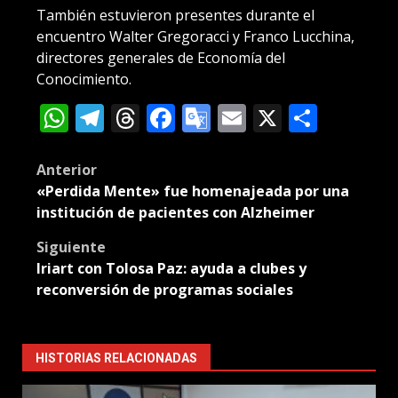
También estuvieron presentes durante el
encuentro Walter Gregoracci y Franco Lucchina,
directores generales de Economía del
Conocimiento.
WhatsApp
Telegram
Threads
Facebook
Google
Email
X
Compa
Translate
Post
Anterior
«Perdida Mente» fue homenajeada por una
navigation
institución de pacientes con Alzheimer
Siguiente
Iriart con Tolosa Paz: ayuda a clubes y
reconversión de programas sociales
HISTORIAS RELACIONADAS