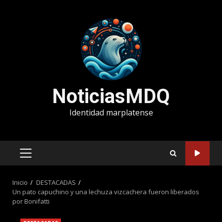
Saltar
al
contenido
NoticiasMDQ
Identidad marplatense
MENÚ
PRINCIPAL
Inicio
DESTACADAS
Un pato capuchino y una lechuza vizcachera fueron liberados
por Bonifatti