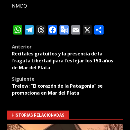
NMDQ
WhatsApp
Telegram
Threads
Facebook
Google
Email
X
Compa
Translate
Post
Anterior
Recitales gratuitos y la presencia de la
navigation
fragata Libertad para festejar los 150 años
de Mar del Plata
Siguiente
Trelew: “El corazón de la Patagonia” se
promociona en Mar del Plata
HISTORIAS RELACIONADAS