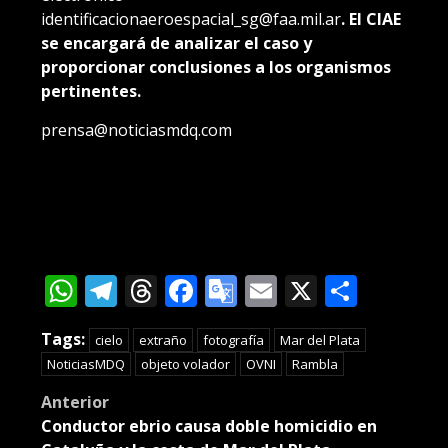
identificacionaeroespacial_sg@faa.mil.ar
. El CIAE
se encargará de analizar el caso y
proporcionar conclusiones a los organismos
pertinentes.
prensa@noticiasmdq.com
WhatsApp
Telegram
Threads
Facebook
Google
Email
X
Compa
Translate
Tags:
cielo
extraño
fotografía
Mar del Plata
NoticiasMDQ
objeto volador
OVNI
Rambla
Post
Anterior
Conductor ebrio causa doble homicidio en
navigation