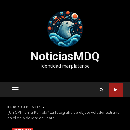
Saltar
al
contenido
NoticiasMDQ
Identidad marplatense
MENÚ
PRINCIPAL
Inicio
GENERALES
¿Un OVNI en la Rambla? La fotografía de objeto volador extraño
en el cielo de Mar del Plata