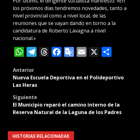
Por último, el dirigente socialista manifestó: «En
los próximos días tendremos novedades, tanto a
nivel provincial como a nivel local, de las
reuniones que se vayan dando en torno a la
candidatura de Roberto Lavagna a nivel
nacional.»
WhatsApp
Telegram
Threads
Facebook
Google
Email
X
Compa
Translate
Post
Anterior
Nueva Escuela Deportiva en el Polideportivo
navigation
Las Heras
Siguiente
El Municipio reparó el camino interno de la
Reserva Natural de la Laguna de los Padres
HISTORIAS RELACIONADAS