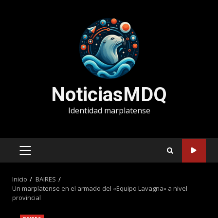
Saltar
al
contenido
NoticiasMDQ
Identidad marplatense
MENÚ
PRINCIPAL
Inicio
BAIRES
Un marplatense en el armado del «Equipo Lavagna» a nivel
provincial