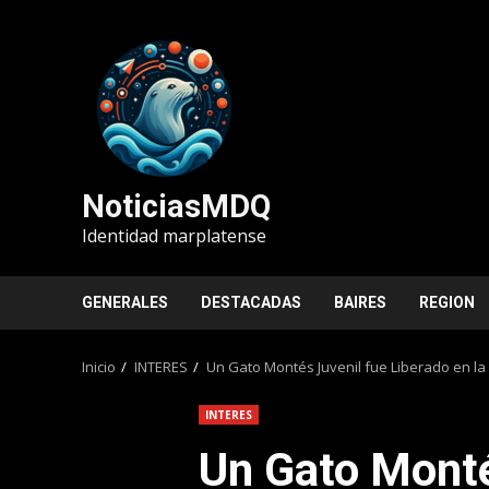
Saltar
al
contenido
NoticiasMDQ
Identidad marplatense
GENERALES
DESTACADAS
BAIRES
REGION
Inicio
INTERES
Un Gato Montés Juvenil fue Liberado en l
INTERES
Un Gato Monté