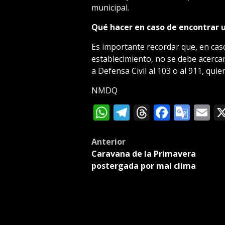
municipal.
Qué hacer en caso de encontrar 
Es importante recordar que, en cas
establecimiento, no se debe acercar
a Defensa Civil al 103 o al 911, qu
NMDQ
WhatsApp
Telegram
Threads
Facebo
Goog
E
Tran
Post
Anterior
Caravana de la Primavera
navigation
postergada por mal clima