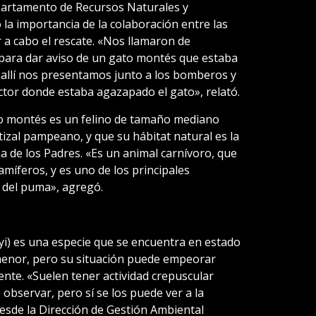
epartamento de Recursos Naturales y
a importancia de la colaboración entre las
 a cabo el rescate. «Nos llamaron de
para dar aviso de un gato montés que estaba
 allí nos presentamos junto a los bomberos y
ctor donde estaba agazapado el gato», relató.
to montés es un felino de tamaño mediano
izal pampeano, y que su hábitat natural es la
a de los Padres. «Es un animal carnívoro, que
íferos, y es uno de los principales
 del puma», agregó.
i) es una especie que se encuentra en estado
enor, pero su situación puede empeorar
nte. «Suelen tener actividad crepuscular
e observar, pero sí se los puede ver a la
 desde la Dirección de Gestión Ambiental