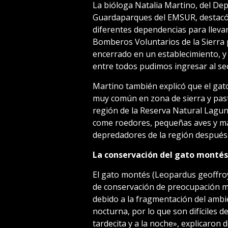
La bióloga Natalia Martino, del D
Guardaparques del EMSUR, destacó l
diferentes dependencias para llevar
Bomberos Voluntarios de la Sierra 
encerrado en un establecimiento, y
entre todos pudimos ingresar al se
Martino también explicó que el ga
muy común en zona de sierra y past
región de la Reserva Natural Lagun
come roedores, pequeñas aves y mam
depredadores de la región después
La conservación del gato montés
El gato montés (Leopardus geoffroy
de conservación de preocupación m
debido a la fragmentación del ambie
nocturna, por lo que son difíciles d
tardecita y a la noche», explicaron