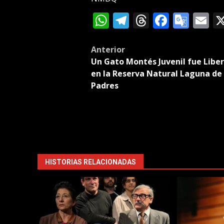
WhatsApp
Telegram
Threads
Facebo
Goog
E
Tran
Post
Anterior
Un Gato Montés Juvenil fue Libe
navigation
en la Reserva Natural Laguna de 
Padres
HISTORIAS RELACIONADAS