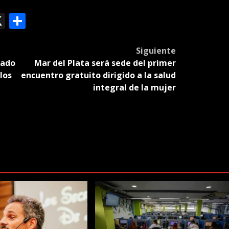
ok
le
mail
X
Compartir
slate
Siguiente
rado
Mar del Plata será sede del primer
los
encuentro gratuito dirigido a la salud
integral de la mujer