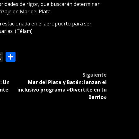
toridades de rigor, que buscarán determinar
izaje en Mar del Plata.
a estacionada en el aeropuerto para ser
arias. (Télam)
ok
le
mail
X
Compartir
slate
Siguiente
: Un
Mar del Plata y Batán: lanzan el
ante
inclusivo programa «Divertite en tu
Barrio»