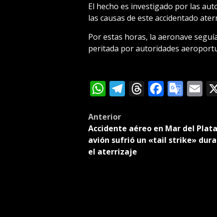
El hecho es investigado por las au
las causas de este accidentado aterr
Por estas horas, la aeronave seguí
peritada por autoridades aeroportu
WhatsApp
Telegram
Threads
Facebo
Goog
E
Tran
Post
Anterior
Accidente aéreo en Mar del Plata
navigation
avión sufrió un «tail strike» dur
el aterrizaje