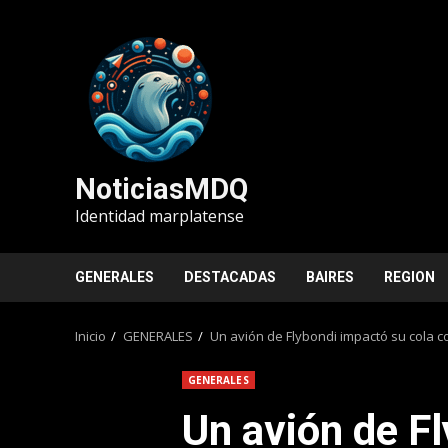
Saltar
al
contenido
NoticiasMDQ
Identidad marplatense
GENERALES
DESTACADAS
BAIRES
REGION
Inicio
GENERALES
Un avión de Flybondi impactó su cola co
GENERALES
Un avión de F