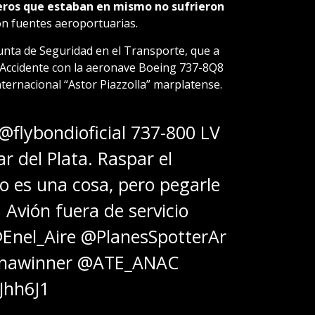
eros que estaban en mismo no sufrieron
on fuentes aeroportuarias.
unta de Seguridad en el Transporte, que a
: “Accidente con la aeronave Boeing 737-8Q8
ternacional “Astor Piazzolla” marplatense.
@flybondioficial
737-800 LV
ar del Plata. Raspar el
so es una cosa, pero pegarle
! Avión fuera de servicio
Enel_Aire
@PlanesSpotterAr
nawinner
@ATE_ANAC
Jhh6J1