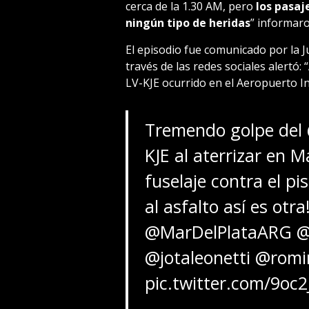
cerca de la 1.30 AM, pero
los pasaj
ningún tipo de heridas
” informar
El episodio fue comunicado por la J
través de las redes sociales alertó
LV-KJE ocurrido en el Aeropuerto In
Tremendo golpe del
KJE al aterrizar en M
fuselaje contra el pi
al asfalto así es otra
@MarDelPlataARG
@
@jotaleonetti
@romi
pic.twitter.com/9oc2