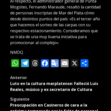
Al respecto, el administrador general de Punta
Mogotes, Fernando Maraude, resaltó la cantidad
de personas inscriptas de Mar del Plata cómo
desde distintos puntos del país: «Es el tercer año
que hacemos el sorteo de las carpas con su
respectivo estacionamiento. Consideramos que
se trata de una muy buena iniciativa para
promocionar al complejo».
NMDQ
WhatsApp
Telegram
Threads
Facebook
Google
Email
X
Compa
Translate
Post
Anterior
Luto en la cultura marplatense: Falleció Luis
navigation
Reales, músico y ex secretario de Cultura
Siguiente
Preocupación en Casineros de cara a la