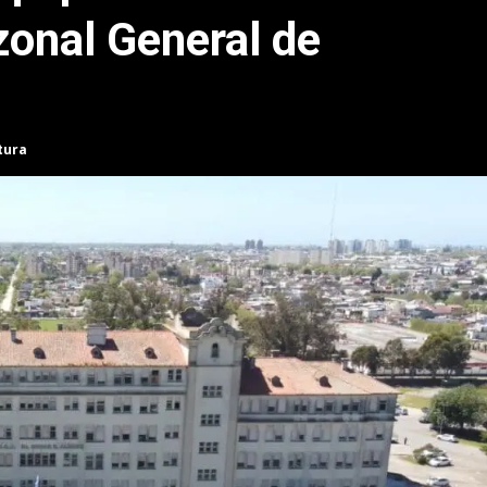
zonal General de
tura