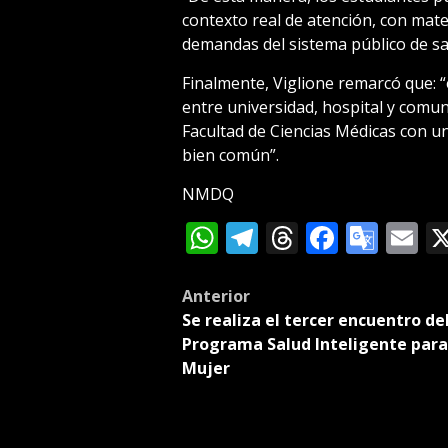
contexto real de atención, con mate
demandas del sistema público de sal
Finalmente, Viglione remarcó que: “e
entre universidad, hospital y comu
Facultad de Ciencias Médicas con un
bien común”.
NMDQ
WhatsApp
Telegram
Threads
Facebo
Goog
E
Tran
Post
Anterior
Se realiza el tercer encuentro de
navigation
Programa Salud Inteligente para
Mujer