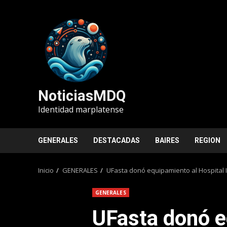
Saltar
al
contenido
NoticiasMDQ
Identidad marplatense
GENERALES
DESTACADAS
BAIRES
REGION
Inicio
GENERALES
UFasta donó equipamiento al Hospital 
GENERALES
UFasta donó e