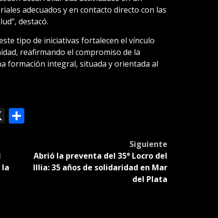
riales adecuados y en contacto directo con las
ud”, destacó.
ste tipo de iniciativas fortalecen el vínculo
nidad, reafirmando el compromiso de la
a formación integral, situada y orientada al
ok
le
mail
X
Compartir
slate
Siguiente
l
Abrió la preventa del 35° Locro del
 la
Illia: 35 años de solidaridad en Mar
del Plata