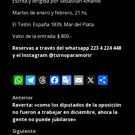
Escrita y dirigida por Sebastián Amante.
Martes de enero y febrero, 21 hs.
El Telón. España 1839, Mar del Plata.
Valor de la entrada: $ 800.-
Reservas a través del whatsapp 223 4 224 448
y el Instagram @turnoparamorir
WhatsApp
Telegram
Threads
Facebook
Google
Email
X
Compa
Translate
Post
Anterior
Raverta: «como los diputados de la oposición
navigation
no fueron a trabajar en diciembre, ahora la
gente no puede jubilarse»
Siguiente