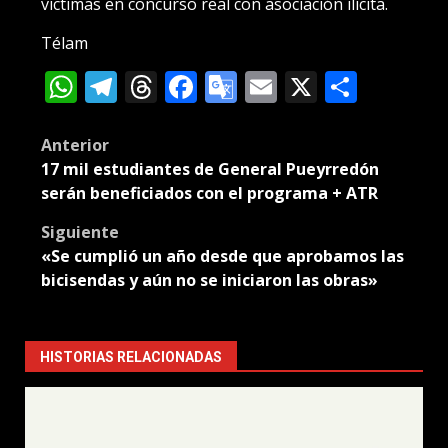
víctimas en concurso real con asociación ilícita.
Télam
WhatsApp
Telegram
Threads
Facebook
Google
Email
X
Compa
Translate
Post
Anterior
17 mil estudiantes de General Pueyrredón
navigation
serán beneficiados con el programa + ATR
Siguiente
«Se cumplió un año desde que aprobamos las
bicisendas y aún no se iniciaron las obras»
HISTORIAS RELACIONADAS