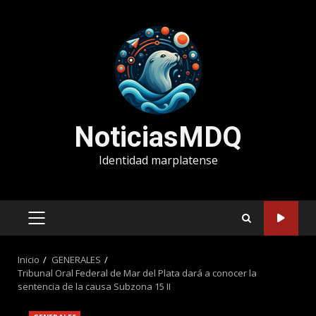
Saltar
al
contenido
NoticiasMDQ
Identidad marplatense
MENÚ
PRINCIPAL
Inicio
GENERALES
Tribunal Oral Federal de Mar del Plata dará a conocer la
sentencia de la causa Subzona 15 II