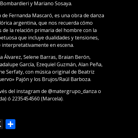
a Bombardieri y Mariano Sosaya.
ón de Fernanda Mascaró, es una obra de danza
órica argentina, que nos recuerda cómo
s de la relación primaria del hombre con la
petuosa que incluye dualidades y tensiones,
e interpretativamente en escena.
 Álvarez, Selene Barras, Braian Berón,
adalupe García, Ezequiel Guzmán, Alan Peña,
ne Serfaty, con música original de Beatriz
uervo» Pajón y los Brujos/Raúl Barboza.
ravés del instagram de @matergrupo_danza o
da) ó 2235454560 (Marcela).
ok
le
mail
X
Compartir
slate