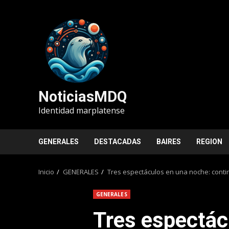
Saltar
al
contenido
NoticiasMDQ
Identidad marplatense
GENERALES
DESTACADAS
BAIRES
REGION
Inicio
GENERALES
Tres espectáculos en una noche: conti
GENERALES
Tres espectác