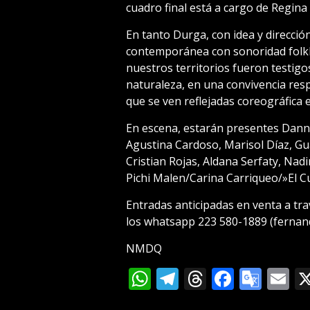
cuadro final está a cargo de Regin
En tanto Durga, con idea y direcci
contemporánea con sonoridad folkl
nuestros territorios fueron testigo
naturaleza, en una convivencia res
que se ven reflejadas coreográfica 
En escena, estarán presentes Danna
Agustina Cardoso, Marisol Díaz, Gu
Cristian Rojas, Aldana Serfaty, Nadi
Pichi Malen/Carina Carriqueo/»El C
Entradas anticipadas en venta a t
los whatsapp 223 580-1889 (fernan
NMDQ
WhatsApp
Telegram
Threads
Facebo
Goog
E
Tran