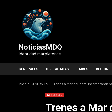
Saltar
al
contenido
NoticiasMDQ
Identidad marplatense
GENERALES
DESTACADAS
BAIRES
REGION
Inicio
GENERALES
Trenes a Mar del Plata: incorporarán 
GENERALES
Trenes a Mar d