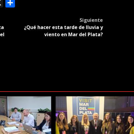
ok
le
mail
X
Compartir
slate
Siguiente
za
¿Qué hacer esta tarde de lluvia y
el
viento en Mar del Plata?