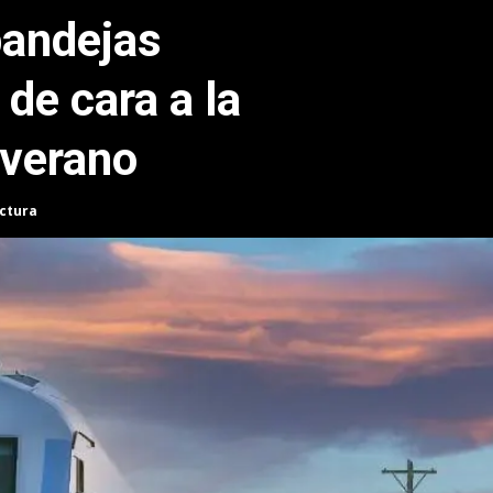
bandejas
de cara a la
 verano
ectura