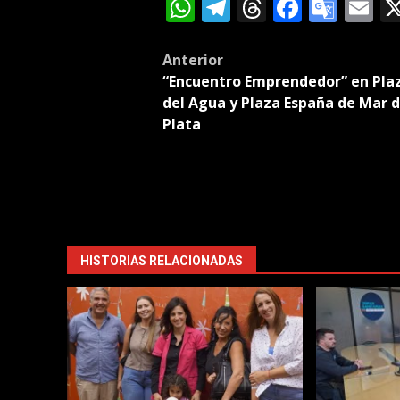
WhatsApp
Telegram
Threads
Facebo
Goog
E
Tran
Post
Anterior
“Encuentro Emprendedor” en Pla
navigation
del Agua y Plaza España de Mar d
Plata
HISTORIAS RELACIONADAS