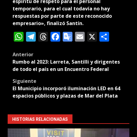
espíritu de respeto para el personal
temporario, para el cual todavía no hay
respuestas por parte de este reconocido
empresario», finalizó Santín.
WhatsApp
Telegram
Threads
Facebook
Google
Email
X
Compa
Translate
Post
Anterior
Rumbo al 2023: Larreta, Santilli y dirigentes
navigation
de todo el país en un Encuentro Federal
Siguiente
El Municipio incorporó iluminación LED en 64
espacios públicos y plazas de Mar del Plata
HISTORIAS RELACIONADAS