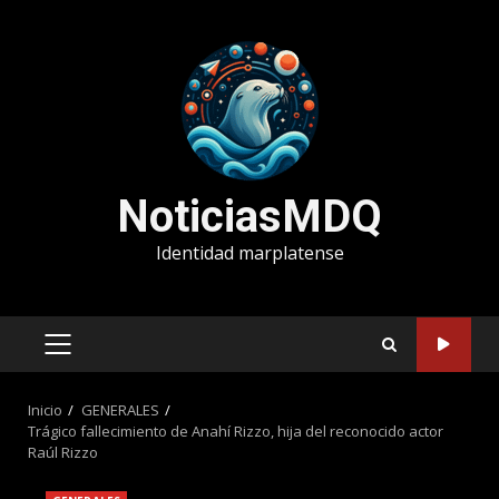
Saltar
al
contenido
NoticiasMDQ
Identidad marplatense
MENÚ
PRINCIPAL
Inicio
GENERALES
Trágico fallecimiento de Anahí Rizzo, hija del reconocido actor
Raúl Rizzo