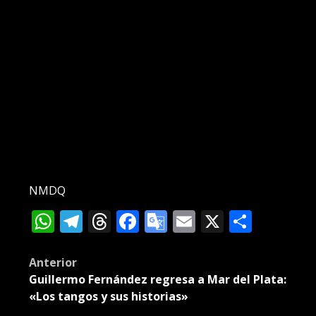
NMDQ
WhatsApp
Telegram
Threads
Facebook
Google
Email
X
Compa
Translate
Post
Anterior
Guillermo Fernández regresa a Mar del Plata:
navigation
«Los tangos y sus historias»