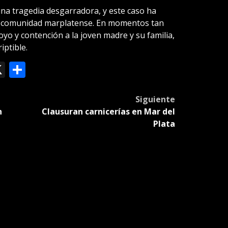
na tragedia desgarradora, y este caso ha
 comunidad marplatense. En momentos tan
oyo y contención a la joven madre y su familia,
iptible.
ok
le
mail
X
Compartir
slate
Siguiente
n
Clausuran carnicerías en Mar del
Plata