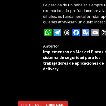
La pérdida de un bebé es siempre u
conmocionado profundamente a la
difíciles, es fundamental brindar ap
quienes atraviesan un duelo indescr
WhatsApp
Telegram
Threads
Facebo
Goog
E
Tran
Post
Anterior
Implementan en Mar del Plata u
navigation
sistema de seguridad para los
trabajadores de aplicaciones de
delivery
HISTORIAS RELACIONADAS