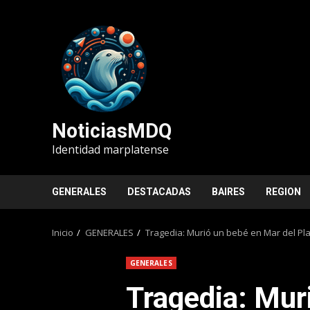
Saltar
al
contenido
NoticiasMDQ
Identidad marplatense
GENERALES
DESTACADAS
BAIRES
REGION
Inicio
GENERALES
Tragedia: Murió un bebé en Mar del P
GENERALES
Tragedia: Mur