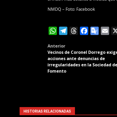
NMDQ – Foto: Facebook
WhatsApp
Telegram
Threads
Facebo
Goog
E
Tran
Post
Anterior
Vecinos de Coronel Dorrego exig
navigation
acciones ante denuncias de
irregularidades en la Sociedad d
Fomento
HISTORIAS RELACIONADAS