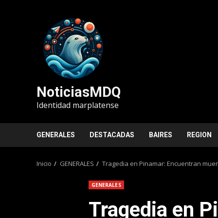
Saltar
al
contenido
NoticiasMDQ
Identidad marplatense
GENERALES
DESTACADAS
BAIRES
REGION
Inicio
GENERALES
Tragedia en Pinamar: Encuentran muerto
GENERALES
Tragedia en P