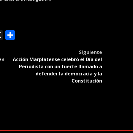
ok
le
mail
X
Compartir
slate
Siguiente
en
Acción Marplatense celebró el Día del
Periodista con un fuerte llamado a
e
defender la democracia y la
Constitución