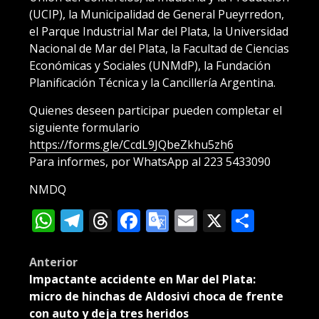
(UCIP), la Municipalidad de General Pueyrredon,
el Parque Industrial Mar del Plata, la Universidad
Nacional de Mar del Plata, la Facultad de Ciencias
Económicas y Sociales (UNMdP), la Fundación
Planificación Técnica y la Cancillería Argentina.
Quienes deseen participar pueden completar el
siguiente formulario
https://forms.gle/CcdL9JQbeZkhu5zh6
Para informes, por WhatsApp al 223 5433090
NMDQ
WhatsApp
Telegram
Threads
Facebook
Google
Email
X
Compa
Translate
Post
Anterior
Impactante accidente en Mar del Plata:
navigation
micro de hinchas de Aldosivi choca de frente
con auto y deja tres heridos