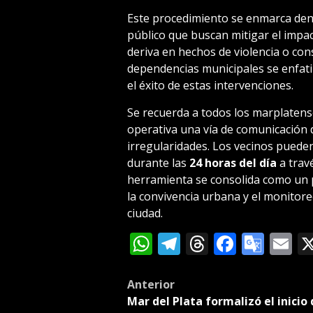
Este procedimiento se enmarca dentr
público que buscan mitigar el impac
deriva en hechos de violencia o con
dependencias municipales se enfatiz
el éxito de estas intervenciones.
Se recuerda a todos los marplatens
operativa una vía de comunicación d
irregularidades. Los vecinos puede
durante las
24 horas del día
a travé
herramienta se consolida como un p
la convivencia urbana y el monitore
ciudad.
WhatsApp
Telegram
Threads
Facebo
Goog
E
Tran
Post
Anterior
Mar del Plata formalizó el inicio 