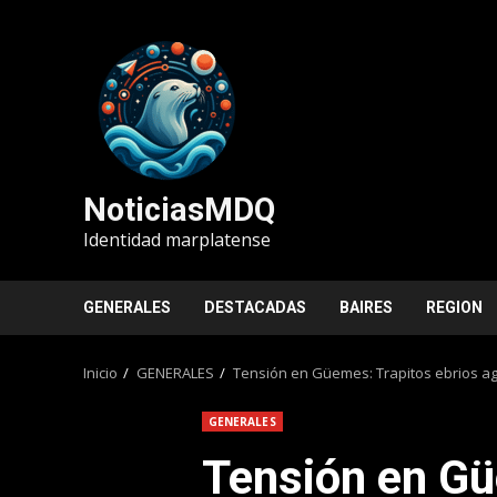
Saltar
al
contenido
NoticiasMDQ
Identidad marplatense
GENERALES
DESTACADAS
BAIRES
REGION
Inicio
GENERALES
Tensión en Güemes: Trapitos ebrios agr
GENERALES
Tensión en Gü