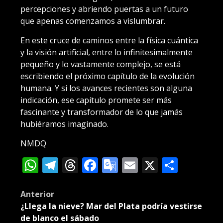
percepciones y abriendo puertas a un futuro
que apenas comenzamos a vislumbrar.
En este cruce de caminos entre la física cuántica
y la visión artificial, entre lo infinitesimalmente
pequeño y lo vastamente complejo, se está
escribiendo el próximo capítulo de la evolución
humana. Y si los avances recientes son alguna
indicación, ese capítulo promete ser más
fascinante y transformador de lo que jamás
hubiéramos imaginado.
NMDQ
WhatsApp
Telegram
Threads
Facebook
Google
Email
X
Compa
Translate
Post
Anterior
¿Llega la nieve? Mar del Plata podría vestirse
navigation
de blanco el sábado