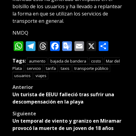
bolsillo de los usuarios y ha llevado a replantear
la forma en que se utilizan los servicios de
transporte en general.
NMDQ
WhatsApp
Telegram
Threads
Facebook
Google
Email
X
Compa
Translate
Tags:
aumento
bajada de bandera
costo
Mar del
Plata
servicio
tarifa
taxis
transporte público
usuarios
viajes
Post
Anterior
Un turista de EEUU falleció tras sufrir una
navigation
descompensación en la playa
Siguiente
Un temporal de viento y granizo en Miramar
provocó la muerte de un joven de 18 años