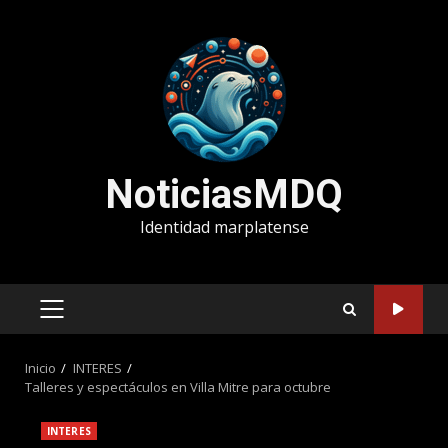
Saltar
al
contenido
NoticiasMDQ
Identidad marplatense
MENÚ
PRINCIPAL
Inicio
INTERES
Talleres y espectáculos en Villa Mitre para octubre
INTERES