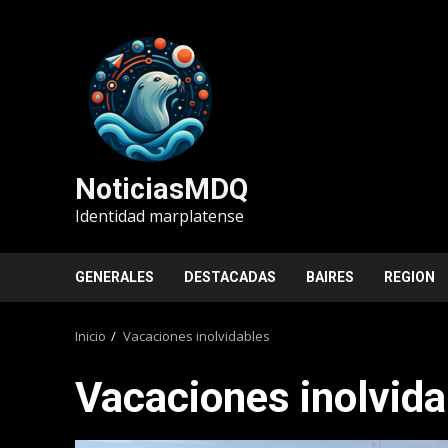
Saltar
al
contenido
NoticiasMDQ
Identidad marplatense
GENERALES
DESTACADAS
BAIRES
REGION
Inicio
Vacaciones inolvidables
Vacaciones inolvida