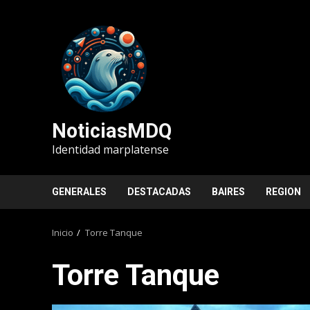
Saltar
al
contenido
NoticiasMDQ
Identidad marplatense
GENERALES
DESTACADAS
BAIRES
REGION
Inicio
Torre Tanque
Torre Tanque