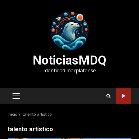
Saltar
al
contenido
NoticiasMDQ
Identidad marplatense
MENÚ
PRINCIPAL
Inicio
talento artístico
talento artístico