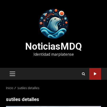
Saltar
al
contenido
NoticiasMDQ
Identidad marplatense
MENÚ
PRINCIPAL
Inicio
sutiles detalles
sutiles detalles