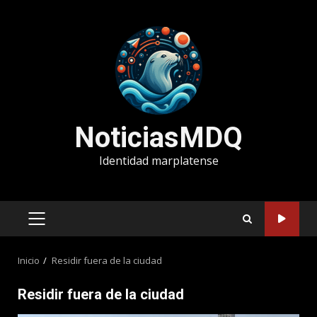
Saltar
al
contenido
NoticiasMDQ
Identidad marplatense
MENÚ
PRINCIPAL
Inicio
Residir fuera de la ciudad
Residir fuera de la ciudad