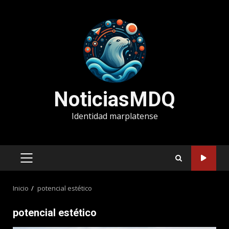
Saltar
al
contenido
NoticiasMDQ
Identidad marplatense
MENÚ
PRINCIPAL
Inicio
potencial estético
potencial estético