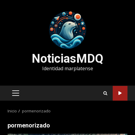
Saltar
al
contenido
NoticiasMDQ
Identidad marplatense
MENÚ
PRINCIPAL
Inicio
pormenorizado
pormenorizado