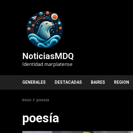
Saltar
al
contenido
NoticiasMDQ
Identidad marplatense
GENERALES
DESTACADAS
BAIRES
REGION
Inicio
poesía
poesía