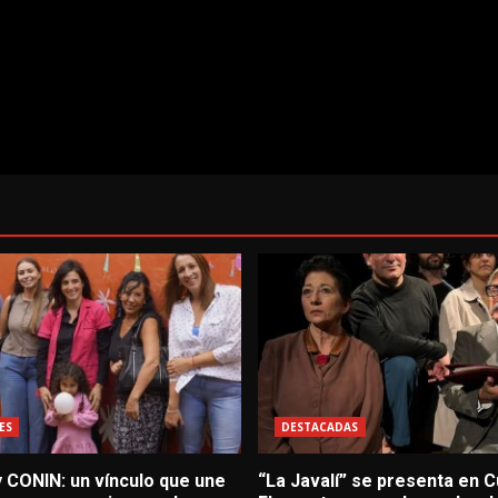
ES
DESTACADAS
 CONIN: un vínculo que une
“La Javalí” se presenta en C