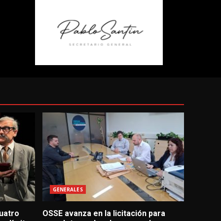
GENERALES
uatro
OSSE avanza en la licitación para