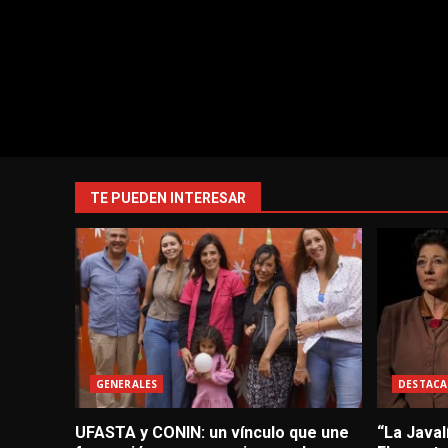
TE PUEDEN INTERESAR
GENERALES
DESTACA
UFASTA y CONIN: un vínculo que une
“La Javal