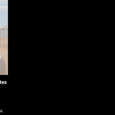
tes
u
a,