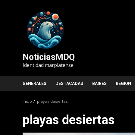
Saltar
al
contenido
NoticiasMDQ
Identidad marplatense
GENERALES
DESTACADAS
BAIRES
REGION
Inicio
playas desiertas
playas desiertas