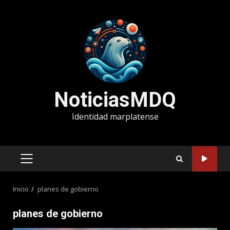
Saltar
al
contenido
NoticiasMDQ
Identidad marplatense
MENÚ
PRINCIPAL
Inicio
planes de gobierno
planes de gobierno