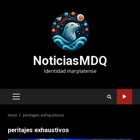
Saltar
al
contenido
NoticiasMDQ
Identidad marplatense
MENÚ
PRINCIPAL
Inicio
peritajes exhaustivos
peritajes exhaustivos