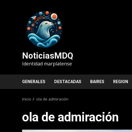
Saltar
al
contenido
NoticiasMDQ
Identidad marplatense
GENERALES
DESTACADAS
BAIRES
REGION
Inicio
ola de admiración
ola de admiración