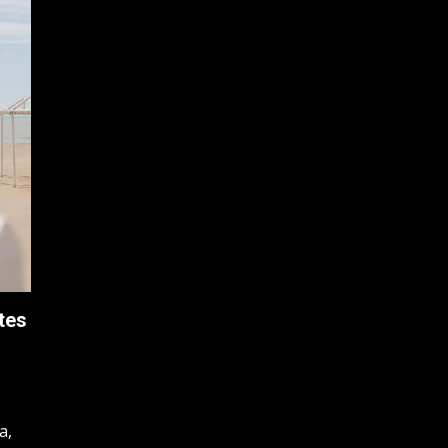
tes
u
a,