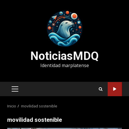
Saltar
al
contenido
NoticiasMDQ
Identidad marplatense
MENÚ
PRINCIPAL
Inicio
movilidad sostenible
movilidad sostenible