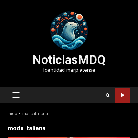
Saltar
al
contenido
NoticiasMDQ
Identidad marplatense
MENÚ
PRINCIPAL
Inicio
moda italiana
moda italiana