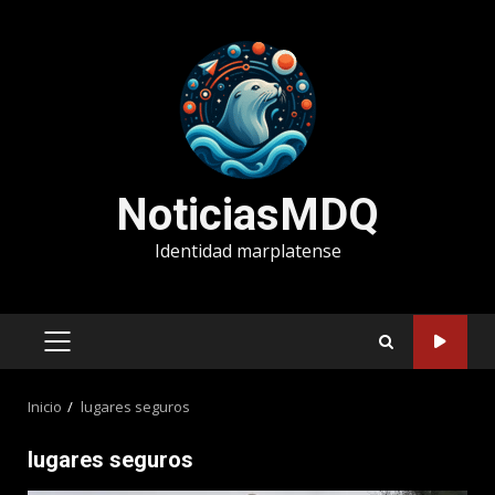
Saltar
al
contenido
NoticiasMDQ
Identidad marplatense
MENÚ
PRINCIPAL
Inicio
lugares seguros
lugares seguros