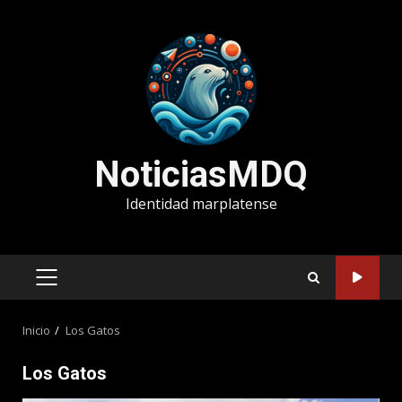
Saltar
al
contenido
NoticiasMDQ
Identidad marplatense
MENÚ
PRINCIPAL
Inicio
Los Gatos
Los Gatos